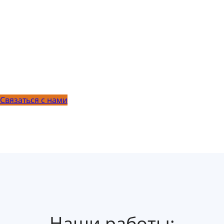
мероприятия имеют первостепенное значение. И,
наконец, не следует забывать, что думать о печи
или эксклюзивном камине нужно начинать не тогда,
кода дом уже построен и Вы прорабатываете дизайн его
помещений, а на стадии проектирования самого
здания. Это обеспечит Вам беспроблемное решение
конструктивных и технологических вопросов
возведения требуемого Вам сооружения.
Связаться с нами
Наши работы: